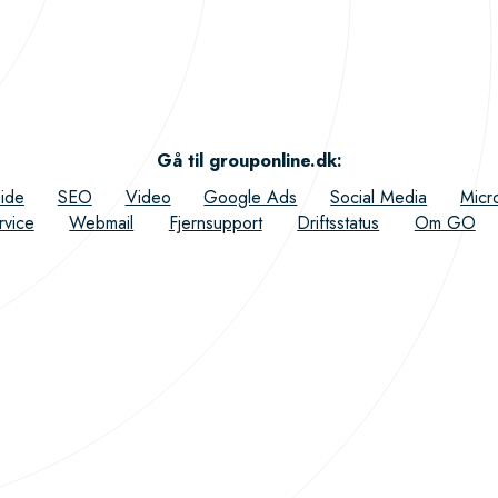
Gå til grouponline.dk
:
ide
SEO
Video
Google Ads
Social Media
Micr
rvice
Webmail
Fjernsupport
Driftsstatus
Om GO